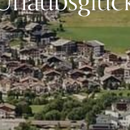
Urlaubsglüc